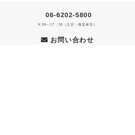
06-6202-5800
9:30～17：30（土日・祝定休日）
お問い合わせ
インターネット24時間受付
〒541-0045
大阪市中央区道修町2-6-7 淀屋橋近藤ビル5Ｆ
福利厚生サービス、リロクラブと提携しております。
会
員特典、詳細は福利厚生倶楽部会員専用ホームページを
ご確認下さい。