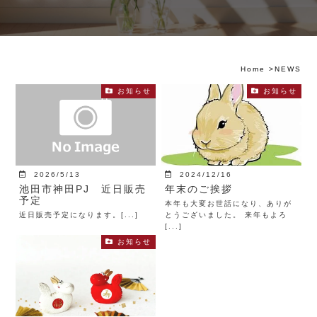
Home
>
NEWS
お知らせ
お知らせ
2026/5/13
2024/12/16
池田市神田PJ 近日販売
年末のご挨拶
予定
本年も大変お世話になり、ありが
近日販売予定になります。[...]
とうございました。 来年もよろ
[...]
お知らせ